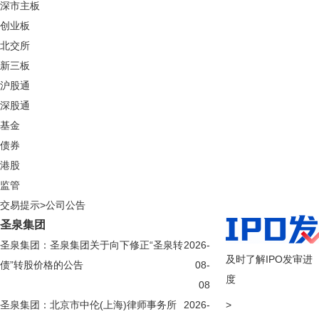
深市主板
创业板
北交所
新三板
沪股通
深股通
基金
债券
港股
监管
交易提示
>
公司公告
圣泉集团
圣泉集团：圣泉集团关于向下修正“圣泉转
2026-
及时了解IPO发审进
债”转股价格的公告
08-
度
08
圣泉集团：北京市中伦(上海)律师事务所
2026-
>