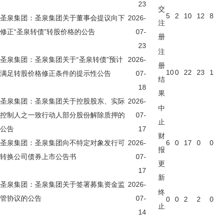
23
交
5
2
10
12
8
圣泉集团：圣泉集团关于董事会提议向下
2026-
注
修正“圣泉转债”转股价格的公告
07-
册
23
注
圣泉集团：圣泉集团关于“圣泉转债”预计
2026-
册
10
0
22
23
1
满足转股价格修正条件的提示性公告
07-
结
18
果
圣泉集团：圣泉集团关于控股股东、实际
2026-
中
控制人之一致行动人部分股份解除质押的
07-
止
公告
17
财
圣泉集团：圣泉集团向不特定对象发行可
2026-
6
0
17
0
0
报
转换公司债券上市公告书
07-
更
17
新
圣泉集团：圣泉集团关于签署募集资金监
2026-
终
管协议的公告
07-
0
0
2
2
0
止
14