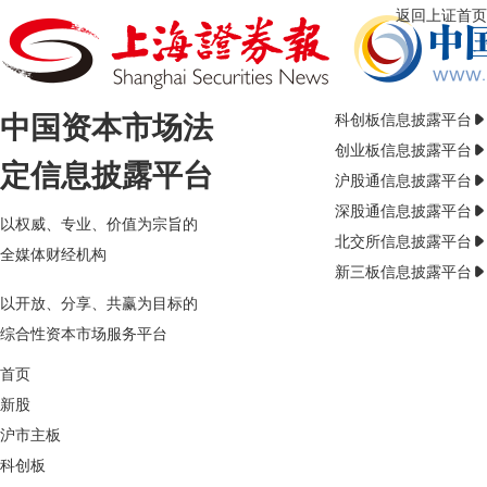
返回上证首
中国资本市场法
科创板信息披露平台
创业板信息披露平台
定信息披露平台
沪股通信息披露平台
深股通信息披露平台
以
权威、专业、价值
为宗旨的
北交所信息披露平台
全媒体财经机构
新三板信息披露平台
以
开放、分享、共赢
为目标的
综合性资本市场服务平台
首页
新股
沪市主板
科创板