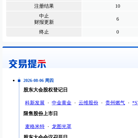
注册结果
10
中止
6
财报更新
终止
0
2026-08-06 周四
股东大会股权登记日
科新发展
·
中金黄金
·
云维股份
·
贵州燃气
·
*
限售股份上市日
麦格米特
·
龙图光罩
股东大会会议召开日