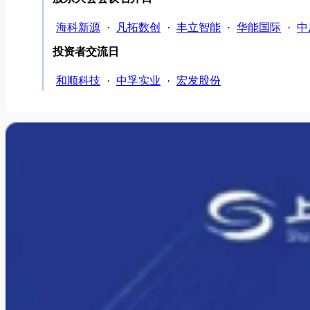
海科新源
·
凡拓数创
·
丰立智能
·
华能国际
·
中
投资者交流日
和顺科技
·
中孚实业
·
宏发股份